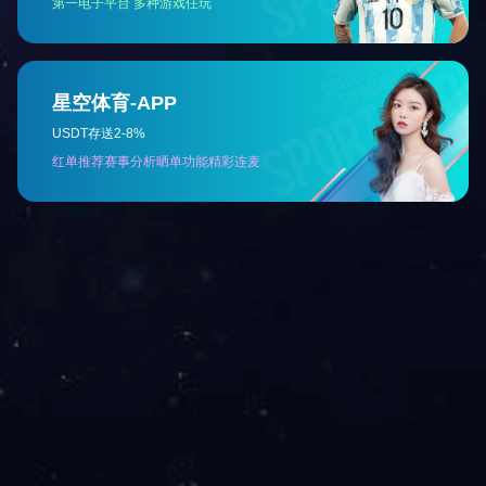
CopyRight ©2023FH在线官网All Rights Reserved
王经理:19353961387
地址：临沂经济技术开发区高效集约示范园区官庄路3号
工商营业执
照信
息公示
备案号：
鲁ICP备13017275号-5