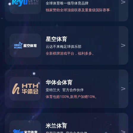
GT-6888B2
GT-6888B2
检测对象
可燃气体/有毒气体/氧气