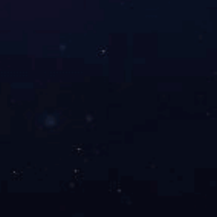
电话
邮
0539-8892779
ni
手机
地
19353961387
临
FH(中国)