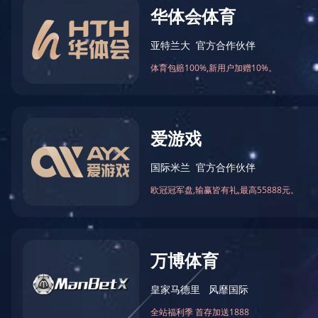
首页
气体报警控制器
气体报警控制器
ZBK-2000 12