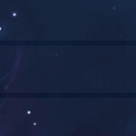
8路
ZBK
ZBK-2
检测对
可燃气体/
应用行