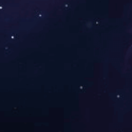
产品信息
核心优势
解决方案
FH在线官网
历史
客户案例
固定式气体探测器
气体报警控制器
家用气体报警器