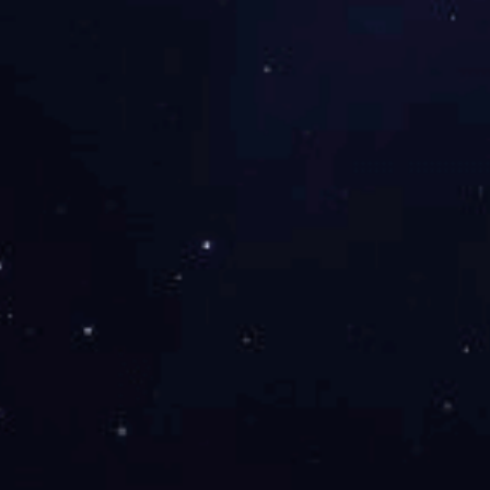
智慧市政
燃气电磁阀
其他
CopyRight ©2023FH在线官网All Rights Reserved
王经理:19353961387