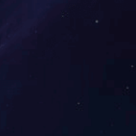
关于我们
近况动态
客户支持
企业简介
案例说明
宣传资料
安全知识
FH(中国)
公告