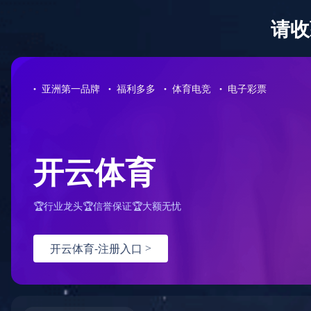
首页
产品展示
PRODUCT
我们一直致力于提供最好的质量和服务